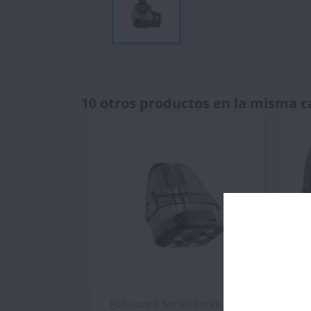
10 otros productos en la misma c
Vista rápida

Pod Luxe X Series Corex 2.0...
P