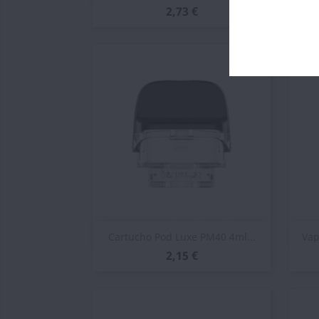
2,73 €
Vista rápida

Cartucho Pod Luxe PM40 4ml...
Vap
2,15 €