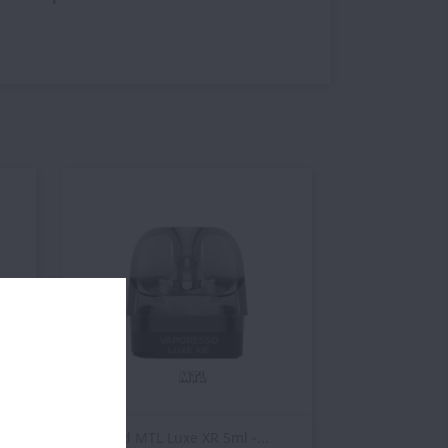
Vista rápida

Pod MTL Luxe XR 5ml -...