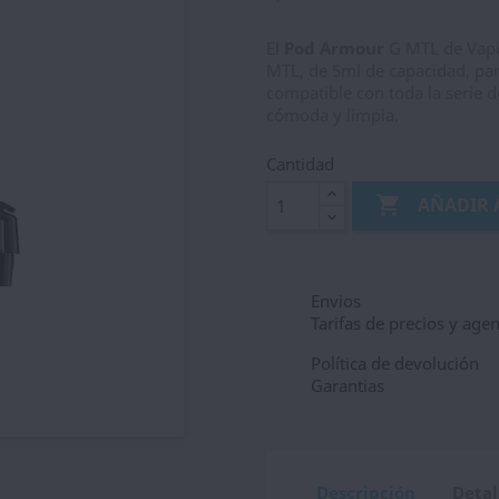
El
Pod Armour
G MTL de Vapo
MTL, de 5ml de capacidad, para
compatible con toda la serie d
cómoda y limpia.
Cantidad

AÑADIR 
Envios
Tarifas de precios y age
Política de devolución
Garantias
Descripción
Detal