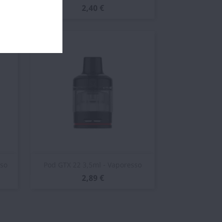
2,40 €
Vista rápida

sso
Pod GTX 22 3,5ml - Vaporesso
2,89 €