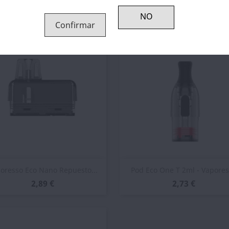
2,48 €
3,14 €
Confirmar
Vista rápida
Vista rápida


oresso Eco Nano Repuesto...
Pod Eco One T 2ml - Vapore
2,89 €
2,73 €