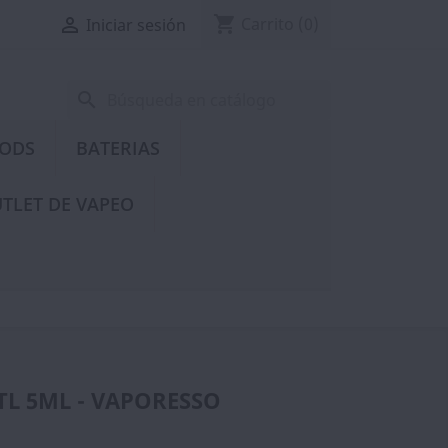
shopping_cart

Carrito
(0)
Iniciar sesión
search
PODS
BATERIAS
TLET DE VAPEO
L 5ML - VAPORESSO