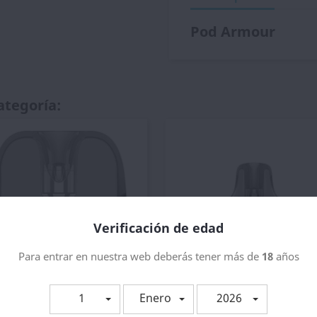
Pod Armour
ategoría:
Verificación de edad
Para entrar en nuestra web deberás tener más de
18
años
1
Enero
2026
Vista rápida
Vista rápida


od DTL Para Luxe X 5ml -...
Cartucho Pod Vibe 2ml -...