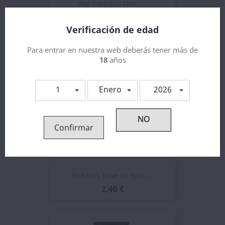
Pod Para Eco One -...
2,64 €
Verificación de edad
Para entrar en nuestra web deberás tener más de
18
años
1
Enero
2026
Confirmar
Pod MTL Luxe XR 5ml -...
2,40 €