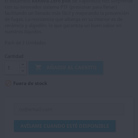
El Recambio
Renova Zero pod
de Vaporesso nos sorprende
con su innovador sistema PTF (presionar para llenar)
facilitando un llenado más fácil y mejorando la prevención
de fugas. La resistencia que alberga en su interior es de
cerámica y algodón, lo que garantiza un buen sabor en
nuestros líquidos.
Pack de 2 Unidades
Cantidad

AÑADIR AL CARRITO

Fuera de stock
AVÍSAME CUANDO ESTÉ DISPONIBLE