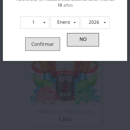
18
años
Bateman 10ml - Viper Nic Salts
5,54 €
1
Enero
2026
Confirmar
Hentai 10ml - Viper Nic Salts
5,54 €