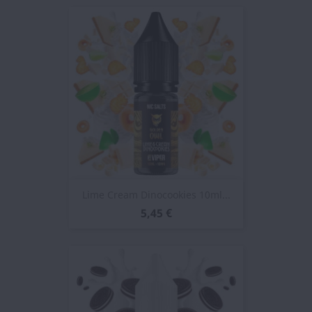
Lime Cream Dinocookies 10ml...
5,45 €