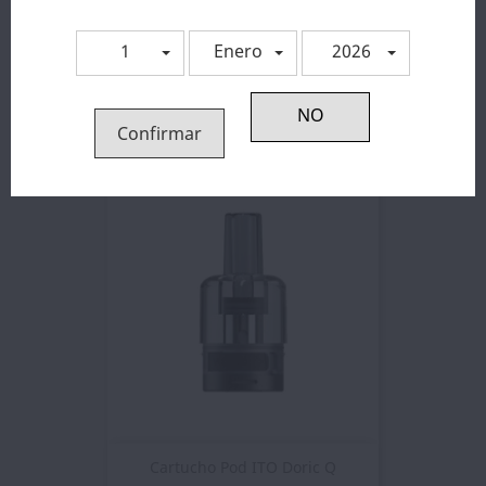
1
Enero
2026
Pod PnP 4.5ml - Voopoo
3,26 €
Confirmar
Cartucho Pod ITO Doric Q