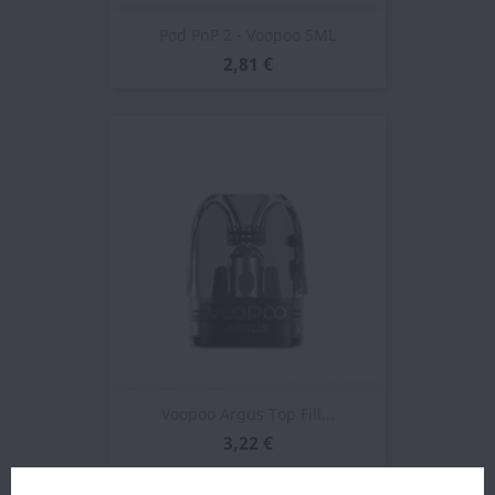
Pod PnP 2 - Voopoo 5ML
2,81 €
Voopoo Argus Top Fill...
3,22 €