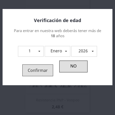
Voopoo PNP X Empty Pod DTL 5ml
3,64 €
Verificación de edad
Para entrar en nuestra web deberás tener más de
18
años
1
Enero
2026
Confirmar
Resistencia PNP - Voopoo
2,48 €