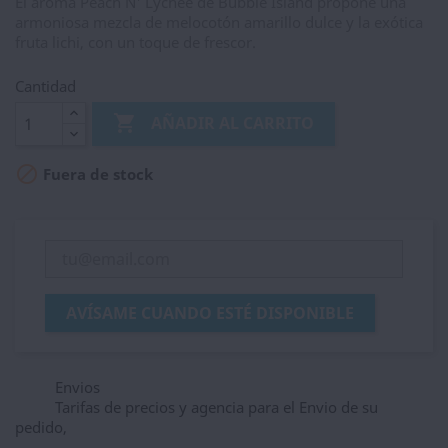
El aroma Peach N' Lychee de Bubble Island propone una
armoniosa mezcla de melocotón amarillo dulce y la exótica
fruta lichi, con un toque de frescor.
Cantidad

AÑADIR AL CARRITO

Fuera de stock
AVÍSAME CUANDO ESTÉ DISPONIBLE
Envios
Tarifas de precios y agencia para el Envio de su
pedido,