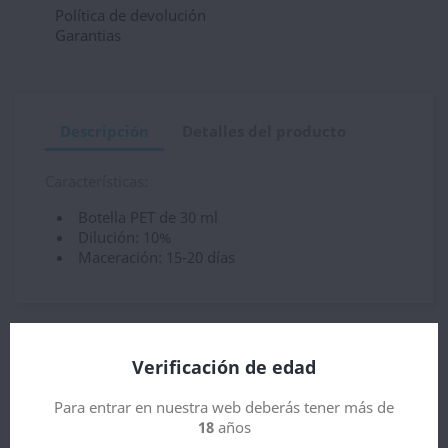
Política de devolución
Garantias
Descripción
Detalles del producto
Características:
Botella PET de 30 ml
Dilución: 10%
Maceración: 15-20 días
4 otros productos en la misma categoría:
Verificación de edad
Para entrar en nuestra web deberás tener más de
18
años