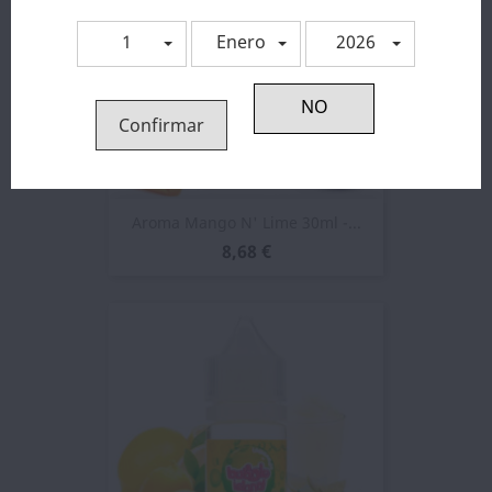
1
Enero
2026
Confirmar
Aroma Mango N' Lime 30ml -...
8,68 €