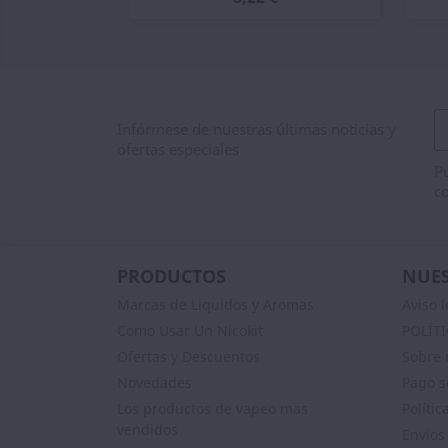
Infórmese de nuestras últimas noticias y
ofertas especiales
Pu
co
PRODUCTOS
NUES
Marcas de Liquidos y Aromas
Aviso l
Como Usar Un Nicokit
POLÍT
Ofertas y Descuentos
Sobre 
Novedades
Pago s
Los productos de vapeo mas
Polític
vendidos
Envios