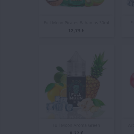
Vista rápida

Full Moon Pirates Bahamas 30ml
F
12,73 €
Vista rápida

Full Moon Aroma Green
Ar
8,22 €