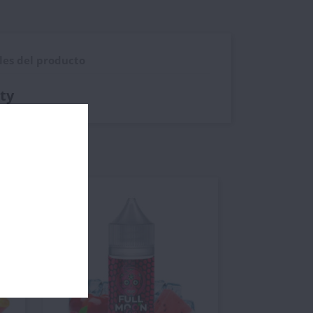
les del producto
ty