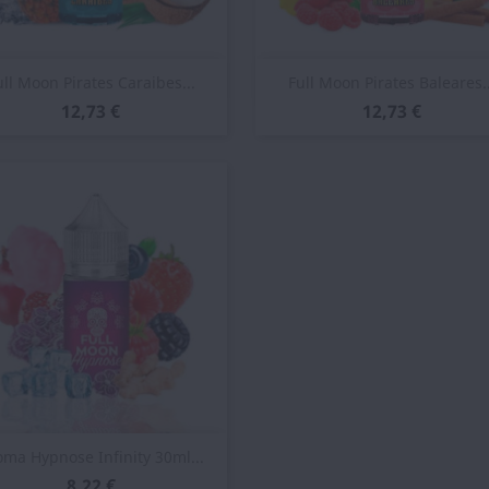
Vista rápida
Vista rápida


ull Moon Pirates Caraibes...
Full Moon Pirates Baleares..
12,73 €
12,73 €
Vista rápida

oma Hypnose Infinity 30ml...
8,22 €