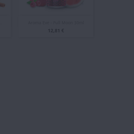
Vista rápida

.
Aroma Eve - Full Moon 30ml
12,81 €