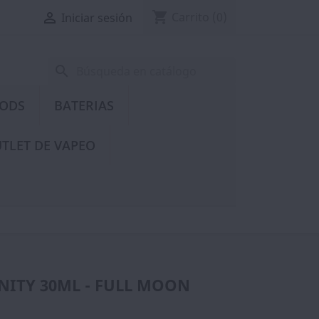
shopping_cart

Carrito
(0)
Iniciar sesión
search
PODS
BATERIAS
TLET DE VAPEO
NITY 30ML - FULL MOON