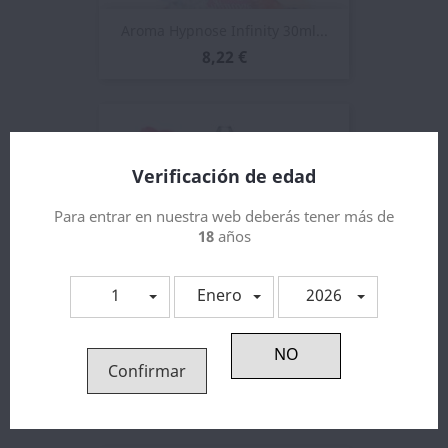
Aroma Hypnose Infinity 30ml...
8,22 €
Verificación de edad
Para entrar en nuestra web deberás tener más de
18
años
1
Enero
2026
Confirmar
Aroma Dark Infinity 30ml -...
12,73 €