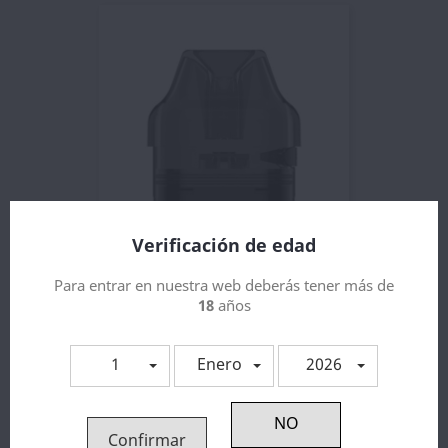
Verificación de edad
Cartucho Repuesto Wenax C1...
Para entrar en nuestra web deberás tener más de
1,74 €
18
años
1
Enero
2026
Confirmar