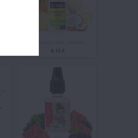
Vista rápida

..
Piña Colada 10ml - Wailani...
4,13 €