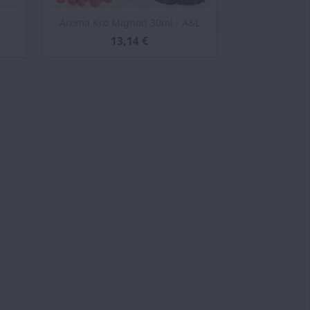
Vista rápida

Aroma Kro Mignon 30ml - A&L
13,14 €