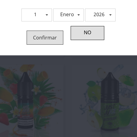
1
Enero
2026
Confirmar
Vista rápida
Vista rápida


Aroma Coconut Lime Ice...
Depósito De Pyrex Zenith 2.
10,99 €
1,82 €