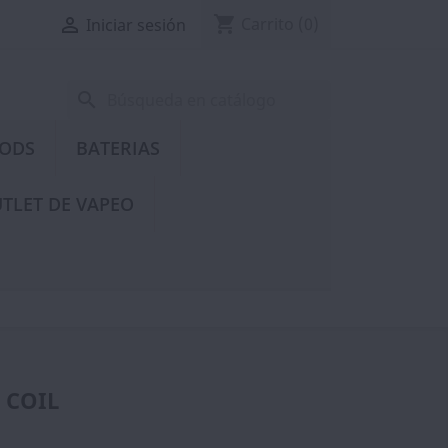
shopping_cart

Carrito
(0)
Iniciar sesión
search
PODS
BATERIAS
TLET DE VAPEO
 COIL