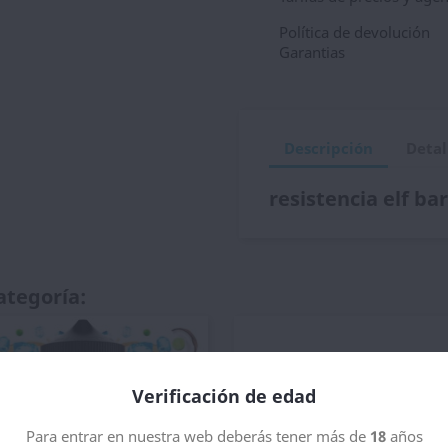
Política de devolución
Garantias
Descripción
Detal
resistencia elf ba
ategoría:
Verificación de edad
Para entrar en nuestra web deberás tener más de
18
años