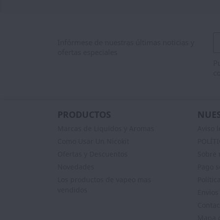
Infórmese de nuestras últimas noticias y
ofertas especiales
Pu
co
PRODUCTOS
NUES
Marcas de Liquidos y Aromas
Aviso l
Como Usar Un Nicokit
POLÍT
Ofertas y Descuentos
Sobre 
Novedades
Pago s
Los productos de vapeo mas
Polític
vendidos
Envios
Contac
Mapa d