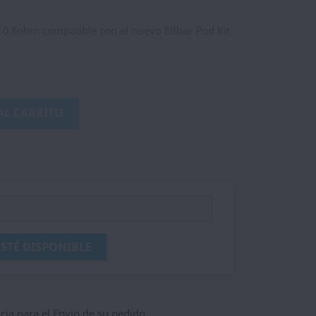
e 0.8ohm compatible con el nuevo Elfbar Pod Kit.
AL CARRITO
STÉ DISPONIBLE
ncia para el Envio de su pedido,