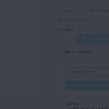
Resistencias Elfbar EBC Coil d
Se Venden por Unidad
Cantidad

AÑADIR 

Fuera de stock
AVÍSAME CUANDO E
Envios
Tarifas de precios y age