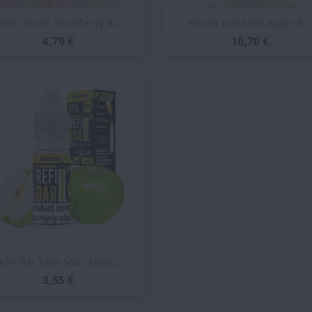
Vista rápida
Vista rápida


xotic Fruits Strawberry &...
Aroma Just Juice Apple &...
4,79 €
10,70 €
Vista rápida

efill Bar Salts Sour Apple...
3,55 €