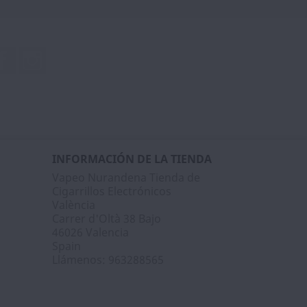
Facebook
Instagram
INFORMACIÓN DE LA TIENDA
Vapeo Nurandena Tienda de
Cigarrillos Electrónicos
València
Carrer d'Oltà 38 Bajo
46026 Valencia
Spain
Llámenos:
963288565