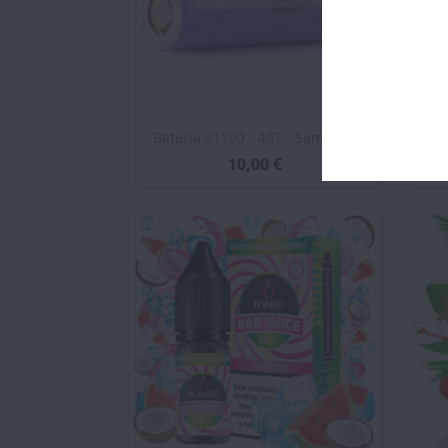
Vista rápida

Bateria 21700 - 40T - Samsung
10,00 €