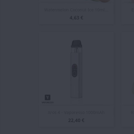
Vista rápida

Watermelon Coconut Ice 10ml...
E
4,63 €
Vista rápida

Xros 4 - Vaporesso 1000mAh
R
22,40 €