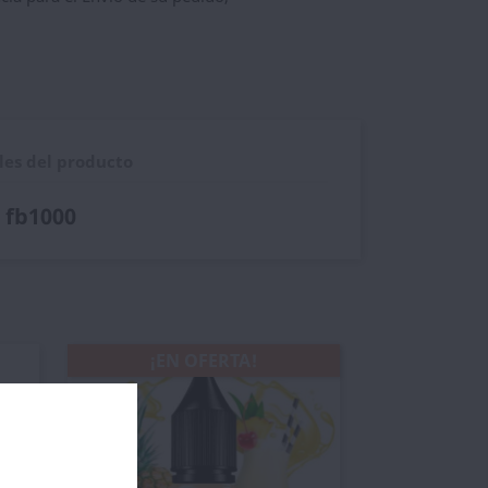
les del producto
r fb1000
¡EN OFERTA!