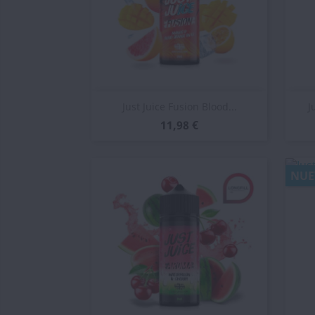
Vista rápida

Just Juice Fusion Blood...
J
11,98 €
NUE