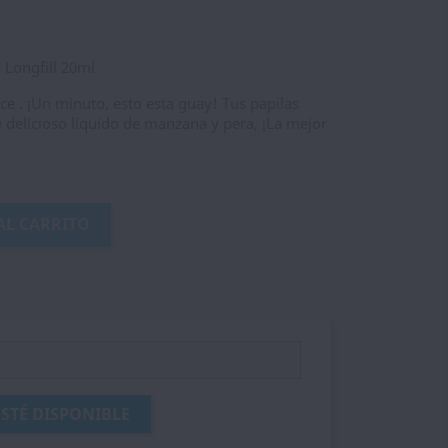
r
Longfill 20ml
Ice . ¡Un minuto, esto esta guay! Tus papilas
e delicioso líquido de manzana y pera, ¡La mejor
AL CARRITO
STÉ DISPONIBLE