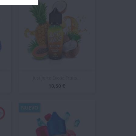
Vista rápida

Just Juice Exotic Fruits...
10,50 €
NUEVO