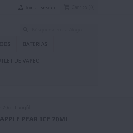
shopping_cart

Carrito
(0)
Iniciar sesión
search
PODS
BATERIAS
TLET DE VAPEO
e 20ml Longfill
 APPLE PEAR ICE 20ML