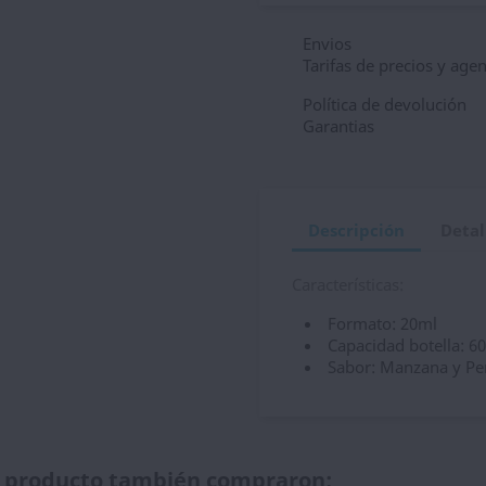
Envios
Tarifas de precios y age
Política de devolución
Garantias
Descripción
Detal
Características:
Formato: 20ml
Capacidad botella: 6
Sabor: Manzana y Pe
te producto también compraron: