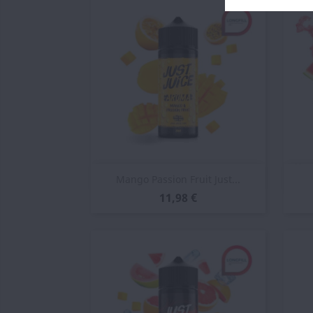
Vista rápida

Mango Passion Fruit Just...
11,98 €