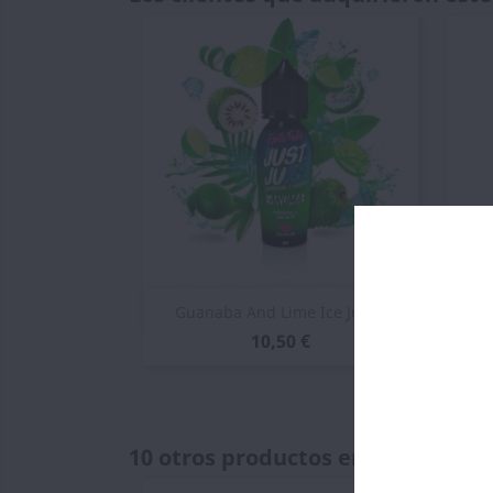
Vista rápida

Guanaba And Lime Ice Just...
Oi
10,50 €
10 otros productos en la misma c