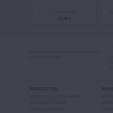
Vista rápida

Just Juice Iconic...
J
11,98 €
Infórmese de nuestras últimas noticias y
ofertas especiales
Pu
co
PRODUCTOS
NUES
Marcas de Liquidos y Aromas
Aviso l
Como Usar Un Nicokit
POLÍT
Ofertas y Descuentos
Sobre 