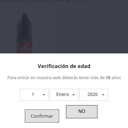
Verificación de edad
Para entrar en nuestra web deberás tener más de
18
años
Vista rápida

l4vap NikoVap 100% VG 10ml
2,73 €
1
Enero
2026
Confirmar
ategoría: