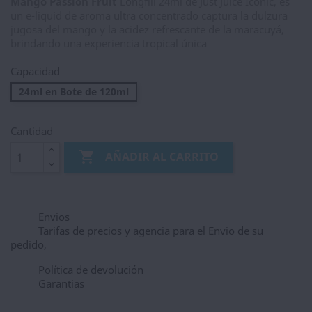
Mango Passion Fruit
Longfill 24ml de Just Juice Iconic, es
un e-liquid de aroma ultra concentrado captura la dulzura
jugosa del mango y la acidez refrescante de la maracuyá,
brindando una experiencia tropical única
Capacidad
24ml en Bote de 120ml
Cantidad

AÑADIR AL CARRITO
Envios
Tarifas de precios y agencia para el Envio de su
pedido,
Política de devolución
Garantias