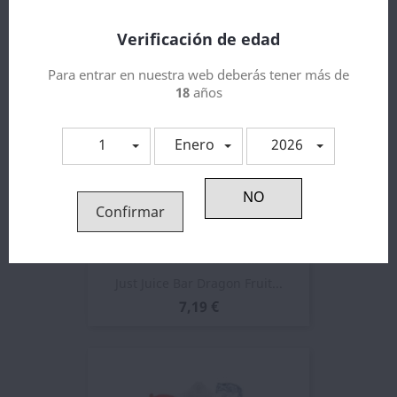
4,05 €
Verificación de edad
NUEVO
Para entrar en nuestra web deberás tener más de
18
años
1
Enero
2026
Confirmar
Just Juice Bar Dragon Fruit...
7,19 €