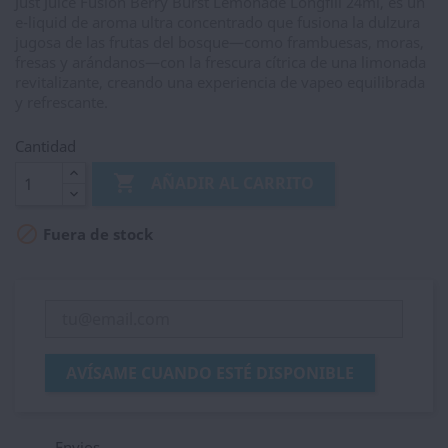
Just Juice Fusion Berry Burst Lemonade Longfill 24ml, es un
e-liquid de aroma ultra concentrado que fusiona la dulzura
jugosa de las frutas del bosque—como frambuesas, moras,
fresas y arándanos—con la frescura cítrica de una limonada
revitalizante, creando una experiencia de vapeo equilibrada
y refrescante.
Cantidad

AÑADIR AL CARRITO

Fuera de stock
AVÍSAME CUANDO ESTÉ DISPONIBLE
Envios