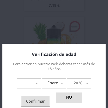
7,19 €
Verificación de edad
Para entrar en nuestra web deberás tener más de
18
años
Just Juice Exotic Fruits...
1
Enero
2026
9,01 €
Confirmar