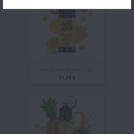
Mango Passion Fruit Just...
11,98 €