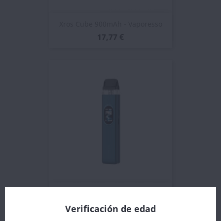
Xros Cube 900mAh - Vaporesso
17,77 €
Vaporesso Xros 6 Pod Kit
23,06 €
Verificación de edad