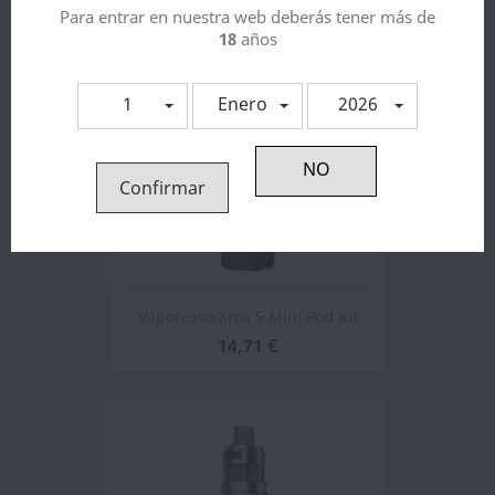
Para entrar en nuestra web deberás tener más de
18
años
1
Enero
2026
Confirmar
Vaporesso Xros 5 Mini Pod Kit
14,71 €