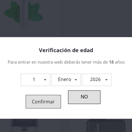
Vista rápida

esechable Menthol Vozol...
Verificación de edad
5,62 €
Para entrar en nuestra web deberás tener más de
18
años
1
Enero
2026
ategoría:
Confirmar