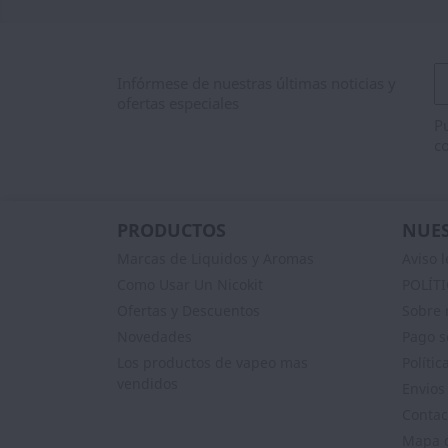
Infórmese de nuestras últimas noticias y
ofertas especiales
Pu
co
PRODUCTOS
NUES
Marcas de Liquidos y Aromas
Aviso l
Como Usar Un Nicokit
POLÍT
Ofertas y Descuentos
Sobre 
Novedades
Pago s
Los productos de vapeo mas
Polític
vendidos
Envios
Contac
Mapa d