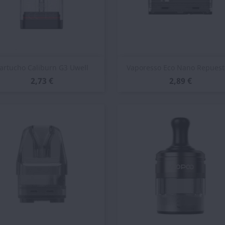
Vista rápida
Vista rápida


artucho Caliburn G3 Uwell
Vaporesso Eco Nano Repuesto
2,73 €
2,89 €