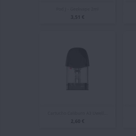
Vista rápida

Pod J - Geekvape 2ml
3,51 €
Vista rápida

Cartucho Caliburn A3 Uwell...
2,60 €