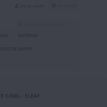
shopping_cart

Carrito
(0)
Iniciar sesión
search
PODS
BATERIAS
TLET DE VAPEO
E 1.6ML - ELEAF