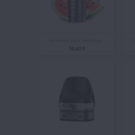
Vista rápida

Recambio Vozol Vista Plug...
C
10,62 €