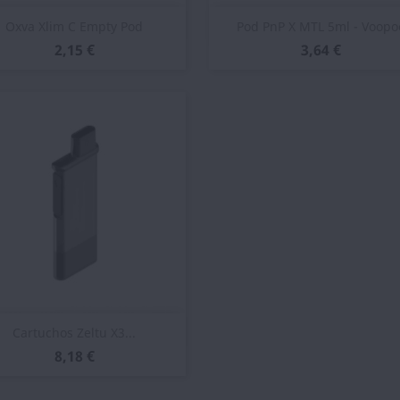
Vista rápida
Vista rápida


Oxva Xlim C Empty Pod
Pod PnP X MTL 5ml - Voopo
2,15 €
3,64 €
Vista rápida

Cartuchos Zeltu X3...
8,18 €