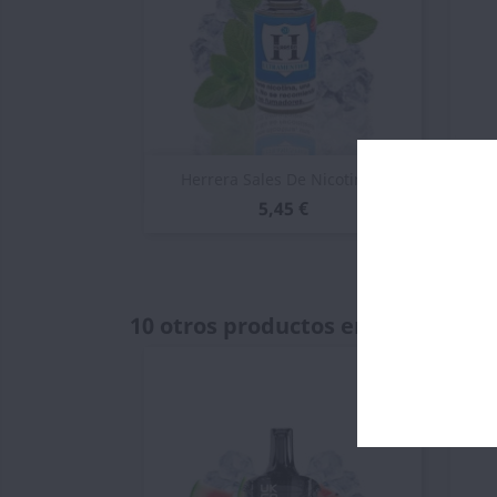
Vista rápida

Herrera Sales De Nicotina...
D
5,45 €
10 otros productos en la misma c