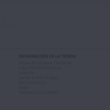
Facebook
Instagram
INFORMACIÓN DE LA TIENDA
Vapeo Nurandena Tienda de
Cigarrillos Electrónicos
València
Carrer d'Oltà 38 Bajo
46026 Valencia
Spain
Llámenos:
963288565