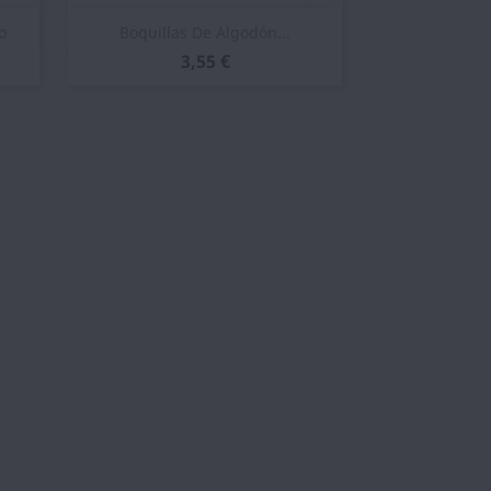
Vista rápida

o
Boquillas De Algodón...
3,55 €