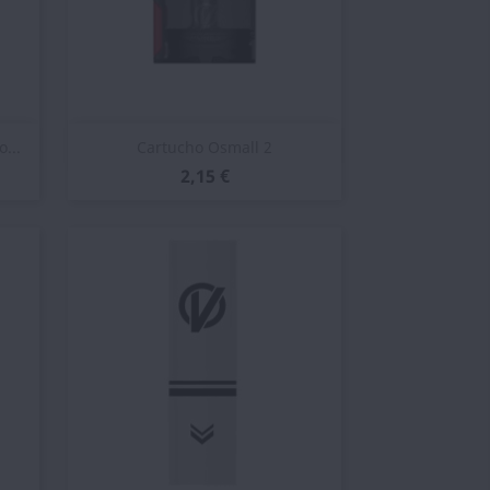
Vista rápida

...
Cartucho Osmall 2
2,15 €