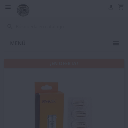
shopping_cart


search
MENÚ
¡EN OFERTA!