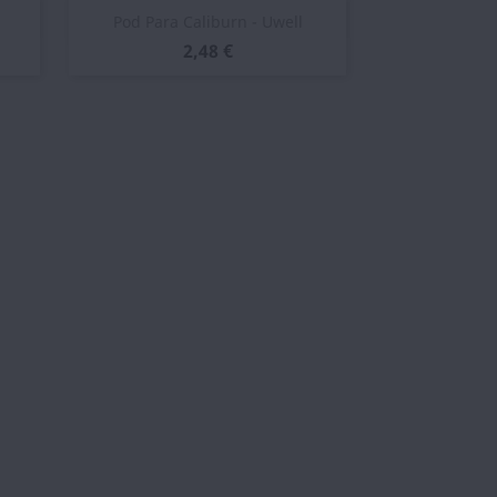
Vista rápida

Pod Para Caliburn - Uwell
2,48 €