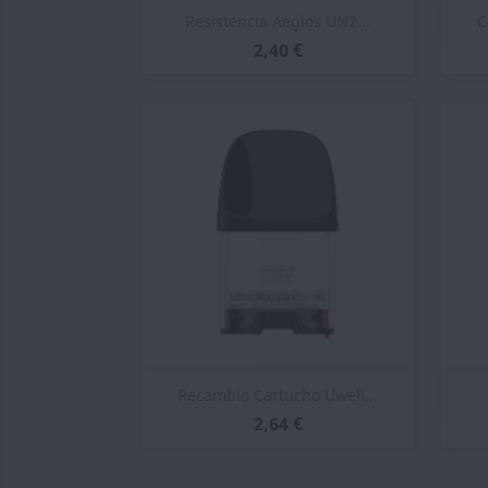
Vista rápida

Resistencia Aeglos UN2...
C
2,40 €
Vista rápida

Recambio Cartucho Uwell...
2,64 €