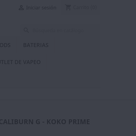
shopping_cart

Carrito
(0)
Iniciar sesión
search
PODS
BATERIAS
TLET DE VAPEO
CALIBURN G - KOKO PRIME