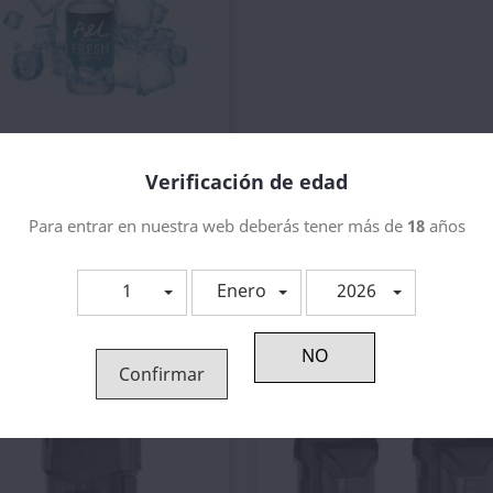
Vista rápida

Molécula Ultimate Fresh...
Verificación de edad
3,64 €
Para entrar en nuestra web deberás tener más de
18
años
1
Enero
2026
ategoría:
Confirmar