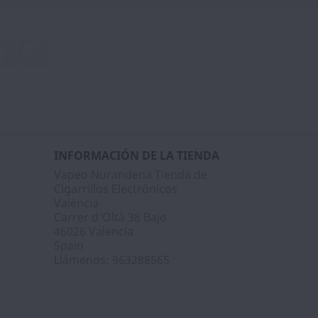
Facebook
Instagram
INFORMACIÓN DE LA TIENDA
Vapeo Nurandena Tienda de
Cigarrillos Electrónicos
València
Carrer d'Oltà 38 Bajo
46026 Valencia
Spain
Llámenos:
963288565