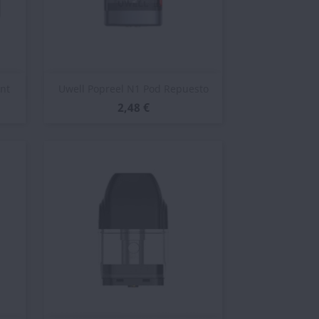
Vista rápida

nt
Uwell Popreel N1 Pod Repuesto
2,48 €