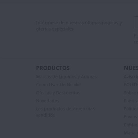
Infórmese de nuestras últimas noticias y
ofertas especiales
Pu
co
PRODUCTOS
NUES
Marcas de Liquidos y Aromas
Aviso l
Como Usar Un Nicokit
POLÍT
Ofertas y Descuentos
Sobre 
Novedades
Pago s
Los productos de vapeo mas
Polític
vendidos
Envios
Contac
Mapa d