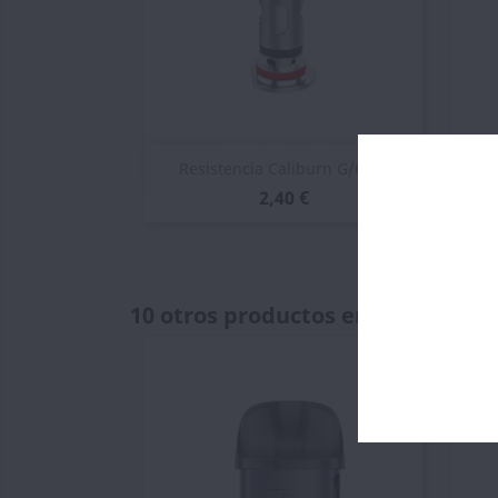
Vista rápida

Resistencia Caliburn G/G2...
2,40 €
10 otros productos en la misma c