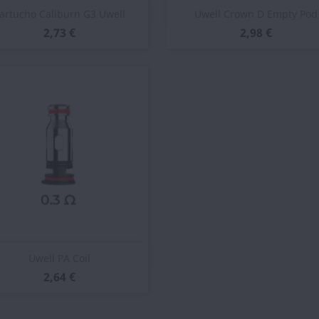
Vista rápida
Vista rápida


artucho Caliburn G3 Uwell
Uwell Crown D Empty Pod
2,73 €
2,98 €
Vista rápida

Uwell PA Coil
2,64 €