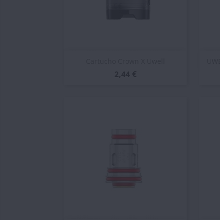
Vista rápida

Cartucho Crown X Uwell
UWE
2,44 €