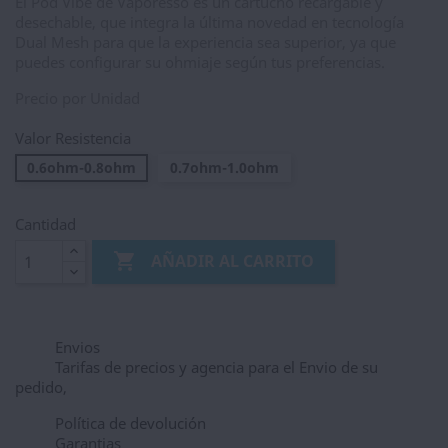
El Pod Vibe de Vaporesso es un cartucho recargable y
desechable, que integra la última novedad en tecnología
Dual Mesh para que la experiencia sea superior, ya que
puedes configurar su ohmiaje según tus preferencias.
Precio por Unidad
Valor Resistencia
0.6ohm-0.8ohm
0.7ohm-1.0ohm
Cantidad

AÑADIR AL CARRITO
Envios
Tarifas de precios y agencia para el Envio de su
pedido,
Política de devolución
Garantias