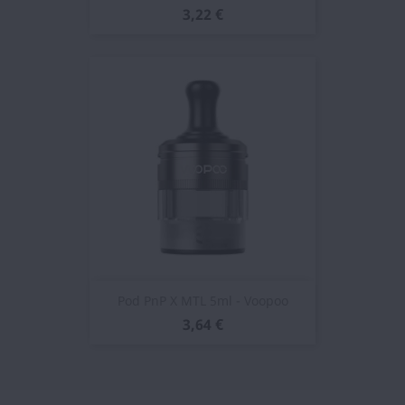
3,22 €
Pod PnP X MTL 5ml - Voopoo
3,64 €