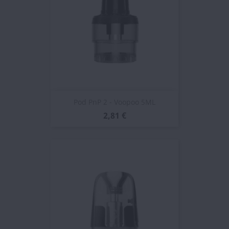
Pod PnP 2 - Voopoo 5ML
2,81 €