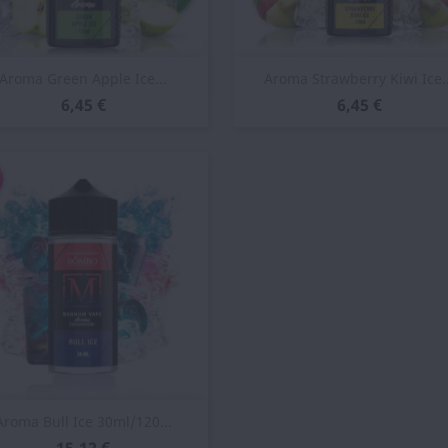
Vista rápida
Vista rápida


Aroma Green Apple Ice...
Aroma Strawberry Kiwi Ice..
6,45 €
6,45 €
Vista rápida

Aroma Bull Ice 30ml/120...