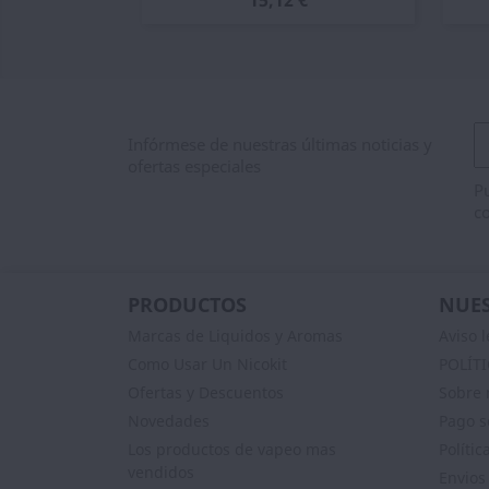
15,12 €
Infórmese de nuestras últimas noticias y
ofertas especiales
Pu
co
PRODUCTOS
NUES
Marcas de Liquidos y Aromas
Aviso l
Como Usar Un Nicokit
POLÍT
Ofertas y Descuentos
Sobre 
Novedades
Pago s
Los productos de vapeo mas
Polític
vendidos
Envios