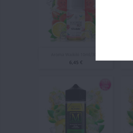
Vista rápida

Aroma Waikiki 10ml/30...
6,45 €