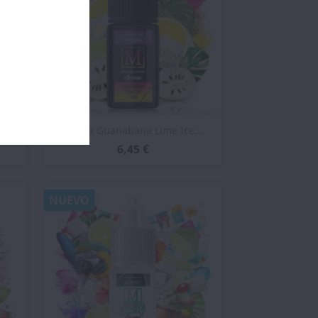
Vista rápida

Aroma Guanabana Lime Ice...
6,45 €
NUEVO