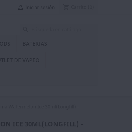
shopping_cart

Carrito
(0)
Iniciar sesión
search
PODS
BATERIAS
TLET DE VAPEO
ma Watermelon Ice 30ml(Longfill) -
N ICE 30ML(LONGFILL) -