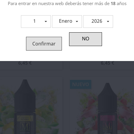
Para entrar en nuestra web deberás tener más de
18
años
1
Enero
2026
Confirmar
Vista rápida
Vista rápida


Aroma Nalu 10ml/30...
Aroma Piña Colada Ice...
6,45 €
6,45 €
NUEVO