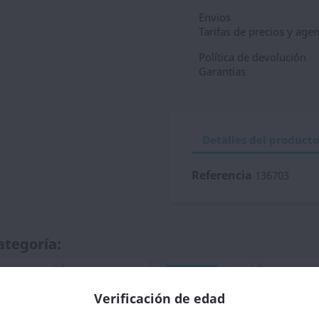
Envios
Tarifas de precios y age
Política de devolución
Garantias
Detalles del producto
Referencia
136703
ategoría:
NUEVO
Verificación de edad