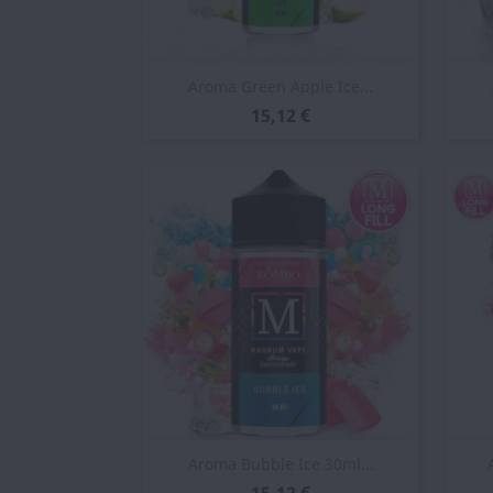
Vista rápida

Aroma Green Apple Ice...
15,12 €
Vista rápida

Aroma Bubble Ice 30ml...