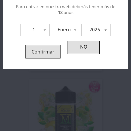
Para entrar en nuestra web deberás tener más de
18
años
1
Enero
2026
Confirmar
Aroma Guanabana Lime Ice...
6,45 €