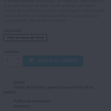
El
aroma Waikiki
Minilongfill de Magnum Vape sabe a un
granizado helado de dulce sandía y fresas, con ligeros
toques cítricos de lima y limón. Este Magnum Vape Waikiki
saciará de sabor tus papilas gustativas a cada vaporada,
pero ¡cuidado! No olvides su frescor.
Capacidad
10ml en Bote de 30ml
Cantidad

AÑADIR AL CARRITO
Envios
Tarifas de precios y agencia para el Envio de su
pedido,
Política de devolución
Garantias