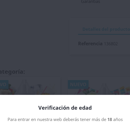
Garantias
Detalles del producto
Referencia
136802
ategoría:
VO
NUEVO
Verificación de edad
Para entrar en nuestra web deberás tener más de
18
años