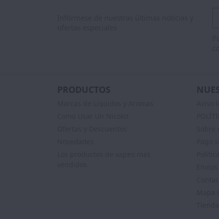
Infórmese de nuestras últimas noticias y
ofertas especiales
Pu
co
PRODUCTOS
NUES
Marcas de Liquidos y Aromas
Aviso l
Como Usar Un Nicokit
POLÍT
Ofertas y Descuentos
Sobre 
Novedades
Pago s
Los productos de vapeo mas
Polític
vendidos
Envios
Contac
Mapa d
Tienda