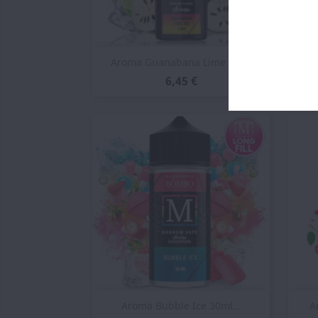
Vista rápida

Aroma Guanabana Lime Ice...
6,45 €
Vista rápida

Aroma Bubble Ice 30ml...
A