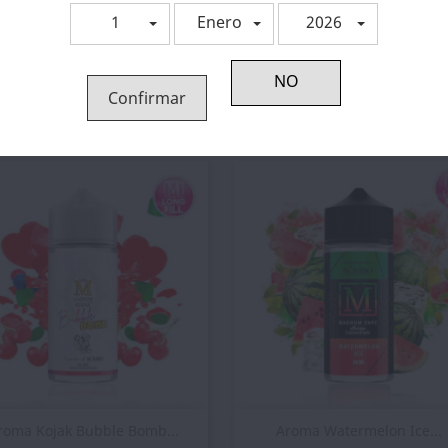
1
Enero
2026
Vista rápida
Vista rápida


Aroma Piña Colada Ice...
Aroma Brazilian Lime Ice..
Confirmar
6,45 €
6,45 €
Vista rápida
Vista rápida


roma Kojak Bubble Bomb...
Aroma Watermelon Ice...