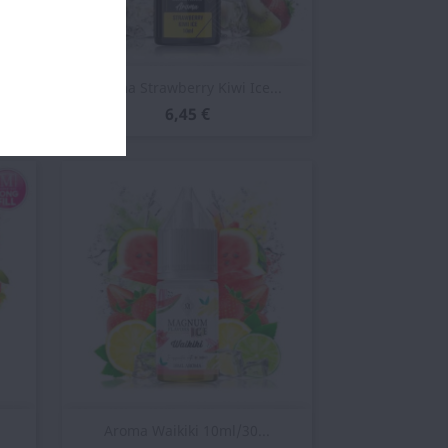
Vista rápida

.
Aroma Strawberry Kiwi Ice...
6,45 €
Vista rápida

Aroma Waikiki 10ml/30...