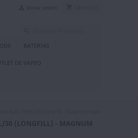
shopping_cart

Carrito
(0)
Iniciar sesión
search
PODS
BATERIAS
TLET DE VAPEO
ma Nalu 10ml/30 (Longfill) - Magnum Vape
/30 (LONGFILL) - MAGNUM