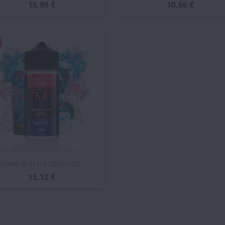
15,99 €
10,66 €
Vista rápida

Aroma Bull Ice 30ml/120...
15,12 €